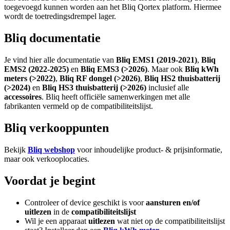
toegevoegd kunnen worden aan het Bliq Qortex platform. Hiermee
wordt de toetredingsdrempel lager.
Bliq documentatie
Je vind hier alle documentatie van
Bliq EMS1 (2019-2021)
,
Bliq
EMS2 (2022-2025)
en
Bliq EMS3 (>2026)
. Maar ook
Bliq kWh
meters (>2022)
,
Bliq RF dongel (>2026)
,
Bliq HS2 thuisbatterij
(>2024)
en
Bliq HS3 thuisbatterij (>2026)
inclusief alle
accessoires
. Bliq heeft officiële samenwerkingen met alle
fabrikanten vermeld op de compatibiliteitslijst.
Bliq verkooppunten
Bekijk
Bliq webshop
voor inhoudelijke product- & prijsinformatie,
maar ook verkooplocaties.
Voordat je begint
Controleer of device geschikt is voor
aansturen en/of
uitlezen
in de
compatibiliteitslijst
Wil je een apparaat
uitlezen
wat niet op de compatibiliteitslijst