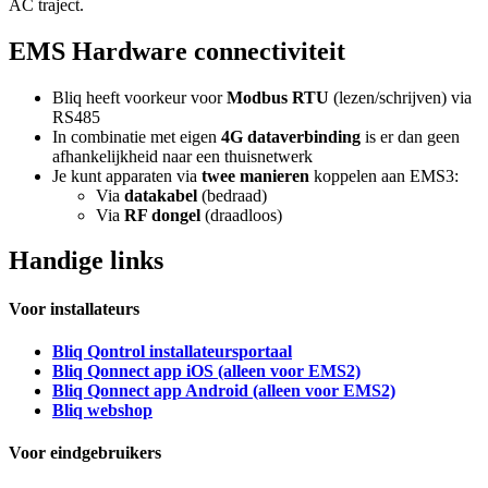
AC traject.
EMS Hardware connectiviteit
Bliq heeft voorkeur voor
Modbus RTU
(lezen/schrijven) via
RS485
In combinatie met eigen
4G dataverbinding
is er dan geen
afhankelijkheid naar een thuisnetwerk
Je kunt apparaten via
twee manieren
koppelen aan EMS3:
Via
datakabel
(bedraad)
Via
RF dongel
(draadloos)
Handige links
Voor installateurs
Bliq Qontrol installateursportaal
Bliq Qonnect app iOS (alleen voor EMS2)
Bliq Qonnect app Android (alleen voor EMS2)
Bliq webshop
Voor eindgebruikers