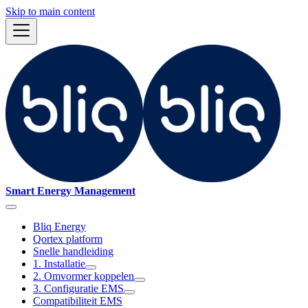
Skip to main content
Smart Energy Management
Bliq Energy
Qortex platform
Snelle handleiding
1. Installatie
2. Omvormer koppelen
3. Configuratie EMS
Compatibiliteit EMS