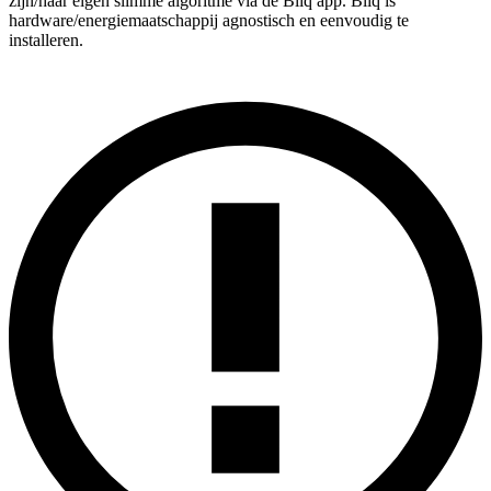
zijn/haar eigen slimme algoritme via de Bliq app. Bliq is
hardware/energiemaatschappij agnostisch en eenvoudig te
installeren.