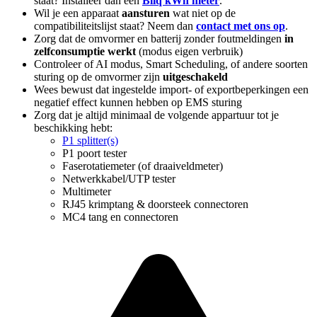
staat? Installeer dan een
Bliq kWh meter
.
Wil je een apparaat
aansturen
wat niet op de
compatibiliteitslijst staat? Neem dan
contact met ons op
.
Zorg dat de omvormer en batterij zonder foutmeldingen
in
zelfconsumptie werkt
(modus eigen verbruik)
Controleer of AI modus, Smart Scheduling, of andere soorten
sturing op de omvormer zijn
uitgeschakeld
Wees bewust dat ingestelde import- of exportbeperkingen een
negatief effect kunnen hebben op EMS sturing
Zorg dat je altijd minimaal de volgende appartuur tot je
beschikking hebt:
P1 splitter(s)
P1 poort tester
Faserotatiemeter (of draaiveldmeter)
Netwerkkabel/UTP tester
Multimeter
RJ45 krimptang & doorsteek connectoren
MC4 tang en connectoren